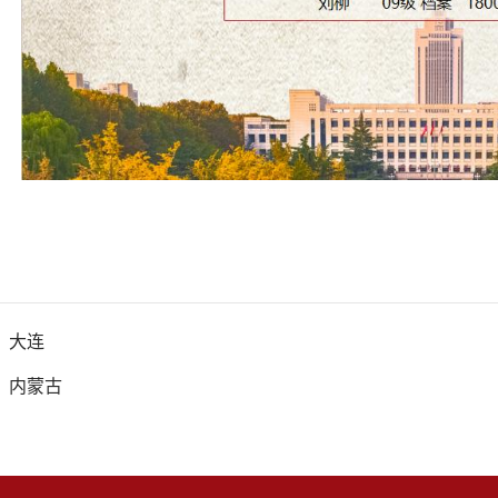
：
大连
：
内蒙古