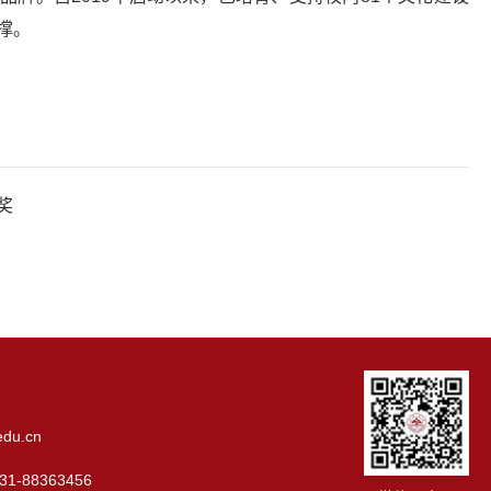
撑。
奖
du.cn
-88363456