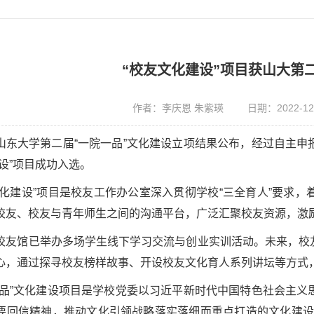
“校友文化建设”项目获山大第
作者：李庆恩 朱紫瑛
日期：2022-12
山东大学第二届“一院一品”文化建设立项结果公布，经过自主
设”项目成功入选。
文化建设”项目是校友工作办公室深入贯彻学校“三全育人”要求
校友、校友与青年师生之间的沟通平台，广泛汇聚校友资源，激
校友馆已举办多场学生线下学习交流与创业实训活动。未来，校
心，通过探寻校友榜样故事、开设校友文化育人系列讲坛等方式
一品”文化建设项目是学校党委以习近平新时代中国特色社会主
要回信精神，推动文化引领战略落实落细而重点打造的文化建设品