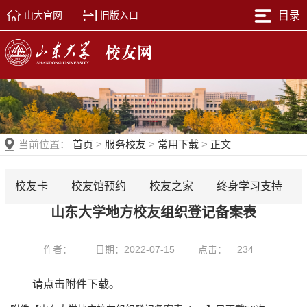
山大官网
旧版入口
目录
当前位置：
首页
>
服务校友
>
常用下载
>
正文
校友卡
校友馆预约
校友之家
终身学习支持
山东大学地方校友组织登记备案表
作者：
日期：2022-07-15
点击：
234
请点击附件下载。