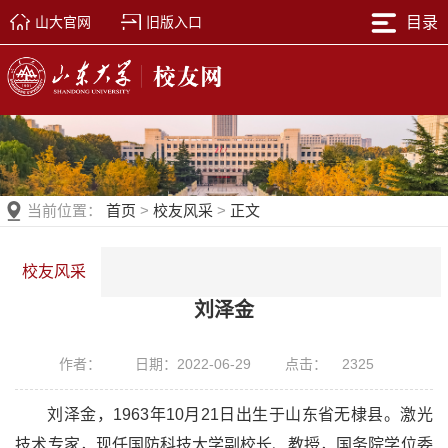
山大官网
旧版入口
目录
当前位置：
首页
>
校友风采
>
正文
校友风采
刘泽金
作者：
日期：2022-06-29
点击：
2325
刘泽金，1963年10月21日出生于山东省无棣县。激光
技术专家，现任国防科技大学副校长、教授，国务院学位委