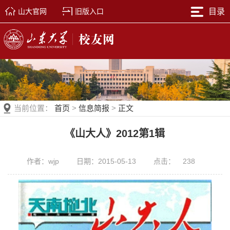
山大官网
旧版入口
目录
当前位置：
首页
>
信息简报
>
正文
《山大人》2012第1辑
作者：wjp
日期：2015-05-13
点击：
238