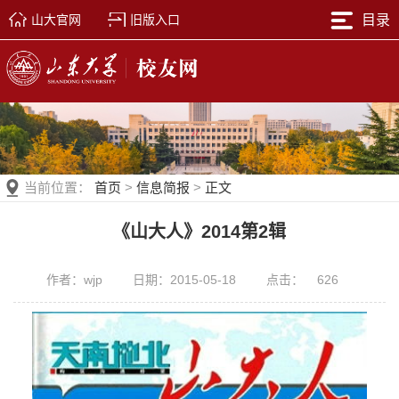
山大官网
旧版入口
目录
当前位置：
首页
>
信息简报
>
正文
《山大人》2014第2辑
作者：wjp
日期：2015-05-18
点击：
626