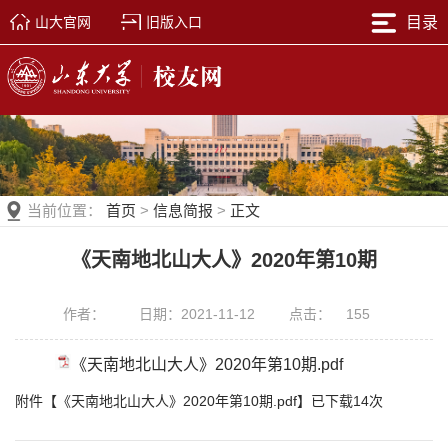
山大官网
旧版入口
目录
当前位置：
首页
>
信息简报
>
正文
《天南地北山大人》2020年第10期
作者：
日期：2021-11-12
点击：
155
《天南地北山大人》2020年第10期.pdf
附件【
《天南地北山大人》2020年第10期.pdf
】已下载
14
次