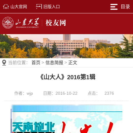
山大官网
旧版入口
目录
当前位置：
首页
>
信息简报
>
正文
《山大人》2016第1辑
作者：wjp
日期：2016-10-22
点击：
2376