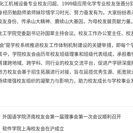
7级化工机械设备专业校友闫超、1999级应用化学专业校友张晋
身经历勉励师弟师妹珍惜学习时光、努力奋发有为。大家纷纷表
校友身份、传承山大精神、赓续山大基因，为母校发展贡献力量
化工学院党委副书记孙国翠主持会议。校友工作办公室主任、校
三会”是学校系统推进校友工作体制机制建设的关键举措，即每
其中，学院校友会由历年校友班级理事和班级代表组成，承担着
搭建跨地域、跨学科、同行业的校友交流平台，促进产学研深度
地方校友会基于招生拓展进行对接，旨在延揽优秀生源、拓宽就
持续增强校友组织的凝聚力与影响力，助力校友成长与学校事业
：
外国语学院济南校友会第一届理事会第一次会议顺利召开
：
软件学院上海校友会在沪成立