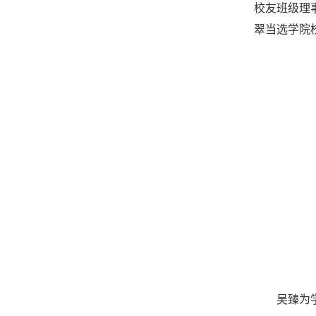
校友班级理
翠当选学院
吴臻为