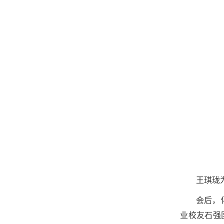
王琪珑
会后，
业校友石强国