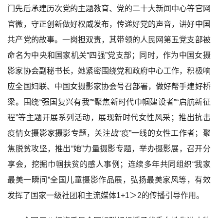
门先后承建历次党的主题教育、党的二十大新闻中心等官网
官微，守正创新做好权威发布，传递好党的声音，讲好中国
共产党的故事。一岗担双责，其带领的人民网第五党支部被
命名为中央和国家机关“四强”党支部；同时，作为中国女摄
影家协会副秘书长，她紧密围绕党和政府中心工作，积极响
应全国妇联、中国女摄影家协会号召部署，做好帮手建好桥
梁。围绕“强国复兴有我”“聚焦新时代巾帼建设者”“启航新征
程”等主题开展系列活动，展现新时代女性风采；推出抗击
疫情女摄影家摄影专题，关注战“疫”一线的女性工作者；聚
焦脱贫攻坚，推出“她”力量摄影专题，举办摄影展，召开分
享会，挖掘巾帼扶贫的感人事例；连续多年共同组织“我家
最美一瞬间”全国儿童摄影作品展，弘扬最美家风等，有效
发挥了国家一级社团和主流媒体1+1＞2的传播引导作用。