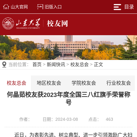
山大官网
旧版入口
目录
当前位置：
首页
>
新闻快讯
>
校友总会
>
正文
校友总会
地区校友会
学院校友会
行业校友会
何晶茹校友获2023年度全国三八红旗手荣誉称
号
作者：
日期：2024-03-08
点击：
463
近日，为表彰先进、树立典型、进一步引领激励广大妇