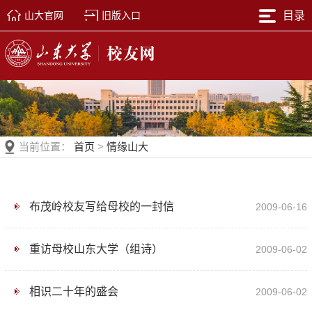
山大官网
旧版入口
目录
当前位置：
首页
>
情缘山大
布茂岭校友写给母校的一封信
2009-06-16
重访母校山东大学（组诗）
2009-06-02
相识二十年的盛会
2009-06-02